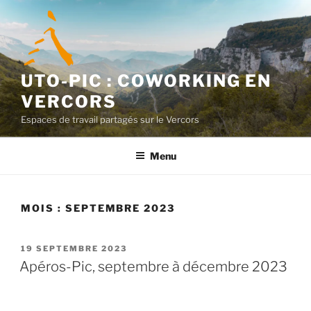
Aller
au
contenu
principal
UTO-PIC : COWORKING EN
VERCORS
Espaces de travail partagés sur le Vercors
Menu
MOIS :
SEPTEMBRE 2023
PUBLIÉ
19 SEPTEMBRE 2023
LE
Apéros-Pic, septembre à décembre 2023