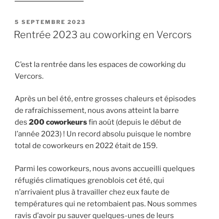
« Apéros-
Pic,
PUBLIÉ
5 SEPTEMBRE 2023
LE
septembre
Rentrée 2023 au coworking en Vercors
à
décembre
C’est la rentrée dans les espaces de coworking du
2023 »
Vercors.
Après un bel été, entre grosses chaleurs et épisodes
de rafraîchissement, nous avons atteint la barre
des
200 coworkeurs
fin août (depuis le début de
l’année 2023) ! Un record absolu puisque le nombre
total de coworkeurs en 2022 était de 159.
Parmi les coworkeurs, nous avons accueilli quelques
réfugiés climatiques grenoblois cet été, qui
n’arrivaient plus à travailler chez eux faute de
températures qui ne retombaient pas. Nous sommes
ravis d’avoir pu sauver quelques-unes de leurs