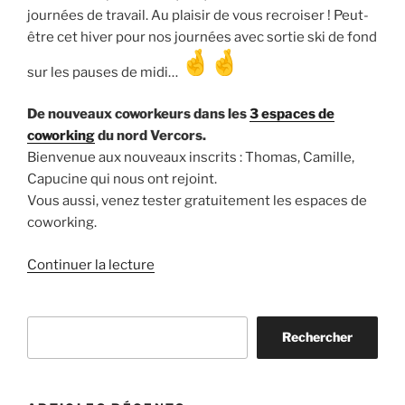
journées de travail. Au plaisir de vous recroiser ! Peut-
être cet hiver pour nos journées avec sortie ski de fond
sur les pauses de midi…
De nouveaux coworkeurs dans les
3 espaces de
coworking
du nord Vercors.
Bienvenue aux nouveaux inscrits : Thomas, Camille,
Capucine qui nous ont rejoint.
Vous aussi, venez tester gratuitement les espaces de
coworking.
de
Continuer la lecture
« Rentrée
2023
Rechercher
au
Rechercher
coworking
en
Vercors »