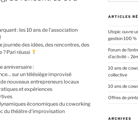
ARTICLES R
uant : les 10 ans de l’association
Utopic ouvre un
!
gestion 100 %
 journée des idées, des rencontres, des
Forum de l’entr
e ? Pari réussi
d’activité – 2è
e anniversaire :
10 ans de cowor
ce… sur un télésiège improvisé
collective
 de nouveaux entrepreneurs locaux
10 ans de cowor
ratiques et expériences
rtives
Offres de prin
s dynamiques économiques du coworking
ec du théâtre d’improvisation
ARCHIVES