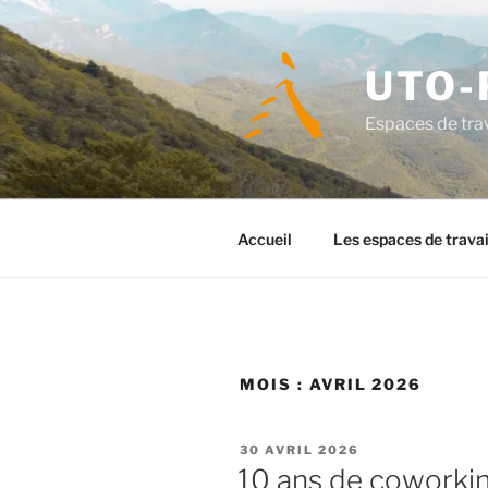
Aller
au
contenu
UTO-
principal
Espaces de trav
Accueil
Les espaces de travai
MOIS :
AVRIL 2026
PUBLIÉ
30 AVRIL 2026
LE
10 ans de coworkin