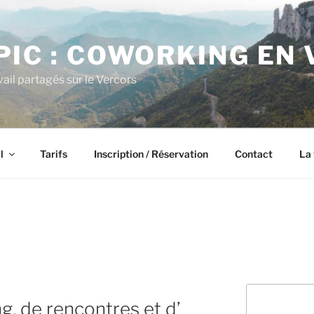
PIC : COWORKING EN
ail partagés sur le Vercors
l
Tarifs
Inscription / Réservation
Contact
La 
Rechercher
g, de rencontres et d’