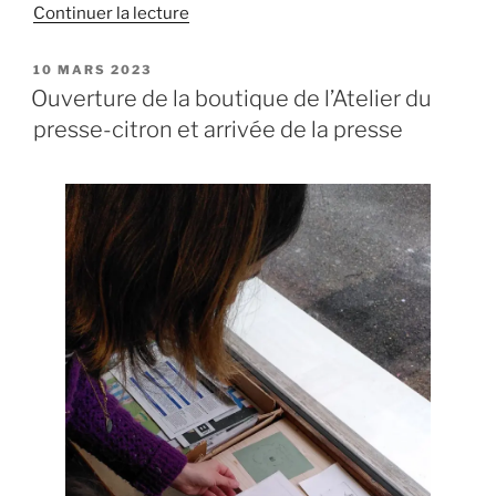
de
Continuer la lecture
« Promo
2023,
PUBLIÉ
10 MARS 2023
LE
apéro-
Ouverture de la boutique de l’Atelier du
pic,
presse-citron et arrivée de la presse
chantiers
en
cours
au
sein
des
espaces
de
travail
partagé »