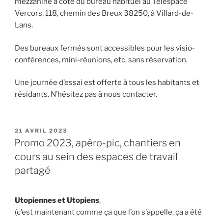
mezzanine à côté du bureau habituel au Téléspace
Vercors, 118, chemin des Breux 38250, à Villard-de-
Lans.
Des bureaux fermés sont accessibles pour les visio-
conférences, mini-réunions, etc, sans réservation.
Une journée d’essai est offerte à tous les habitants et
résidants. N’hésitez pas à nous contacter.
PUBLIÉ
21 AVRIL 2023
LE
Promo 2023, apéro-pic, chantiers en
cours au sein des espaces de travail
partagé
Utopiennes et Utopiens
,
(c’est maintenant comme ça que l’on s’appelle, ça a été