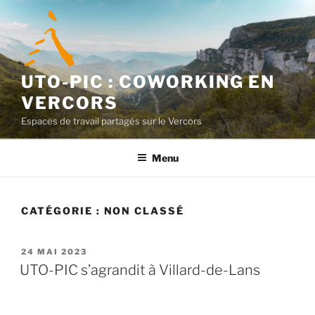
Aller
au
contenu
principal
UTO-PIC : COWORKING EN
VERCORS
Espaces de travail partagés sur le Vercors
Menu
CATÉGORIE :
NON CLASSÉ
PUBLIÉ
24 MAI 2023
LE
UTO-PIC s’agrandit à Villard-de-Lans