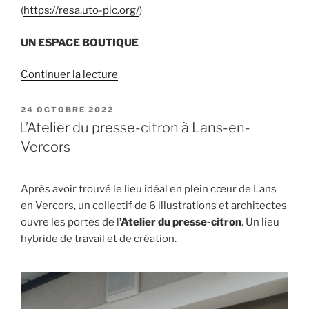
(
https://resa.uto-pic.org/
)
UN ESPACE BOUTIQUE
de
Continuer la lecture
« Ouverture
de
PUBLIÉ
24 OCTOBRE 2022
LE
la
L’Atelier du presse-citron à Lans-en-
boutique
Vercors
de
l’Atelier
Après avoir trouvé le lieu idéal en plein cœur de Lans
du
en Vercors, un collectif de 6 illustrations et architectes
presse-
ouvre les portes de l
’Atelier du presse-citron
. Un lieu
citron
hybride de travail et de création.
et
arrivée
de
la
presse »