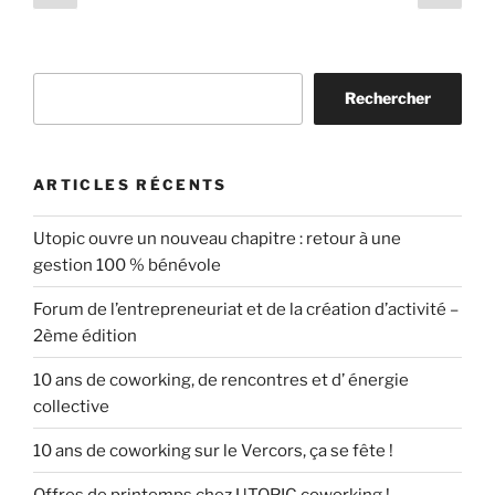
précédente
suiv
des
publications
Rechercher
Rechercher
ARTICLES RÉCENTS
Utopic ouvre un nouveau chapitre : retour à une
gestion 100 % bénévole
Forum de l’entrepreneuriat et de la création d’activité –
2ème édition
10 ans de coworking, de rencontres et d’ énergie
collective
10 ans de coworking sur le Vercors, ça se fête !
Offres de printemps chez UTOPIC coworking !