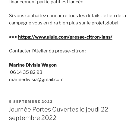
financement participatif est lancée.
Si vous souhaitez connaître tous les détails, le lien de la
campagne vous en dira bien plus sur le projet global.
>>>
https://www.ulule.com/presse-citron-lans/
Contacter l’Atelier du presse-citron :
Marine Divisia Wagon
06 14 35 82 93
marinedivisia@gmail.com
PUBLIÉ
9 SEPTEMBRE 2022
LE
Journée Portes Ouvertes le jeudi 22
septembre 2022