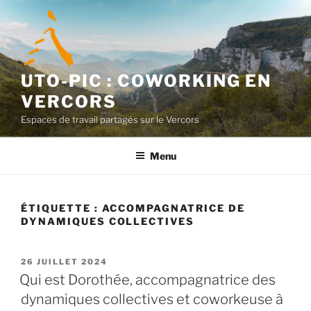
Aller
au
contenu
principal
UTO-PIC : COWORKING EN
VERCORS
Espaces de travail partagés sur le Vercors
Menu
ÉTIQUETTE :
ACCOMPAGNATRICE DE
DYNAMIQUES COLLECTIVES
PUBLIÉ
26 JUILLET 2024
LE
Qui est Dorothée, accompagnatrice des
dynamiques collectives et coworkeuse à