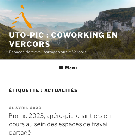
Aller
au
contenu
principal
UTO-PIC : COWORKING EN
VERCORS
Espaces de travail partagés sur le Vercors
Menu
ÉTIQUETTE :
ACTUALITÉS
PUBLIÉ
21 AVRIL 2023
LE
Promo 2023, apéro-pic, chantiers en
cours au sein des espaces de travail
partagé