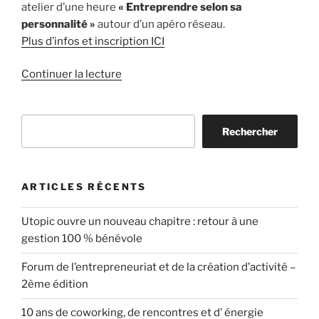
atelier d’une heure
« Entreprendre selon sa
personnalité »
autour d’un apéro réseau.
Plus d’infos et inscription ICI
de
Continuer la lecture
« Promo
2023,
Rechercher
apéro-
Rechercher
pic,
chantiers
en
ARTICLES RÉCENTS
cours
au
Utopic ouvre un nouveau chapitre : retour à une
sein
gestion 100 % bénévole
des
espaces
Forum de l’entrepreneuriat et de la création d’activité –
de
2ème édition
travail
10 ans de coworking, de rencontres et d’ énergie
partagé »