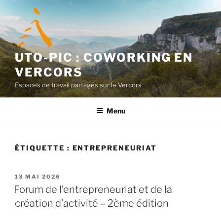
Aller
au
contenu
principal
UTO-PIC : COWORKING EN
VERCORS
Espaces de travail partagés sur le Vercors
Menu
ÉTIQUETTE :
ENTREPRENEURIAT
PUBLIÉ
13 MAI 2026
LE
Forum de l’entrepreneuriat et de la
création d’activité – 2ème édition