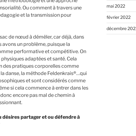
r une méthodologie et une approche
mai 2022
nsorialité. Ou comment à travers une
pédagogie et la transmission pour
février 2022
décembre 202
i sac de nœud à démêler, car déjà, dans
us avons un problème, puisque la
 comme performative et compétitive. On
és physiques adaptées et santé. Cela
sion des pratiques corporelles comme
, la danse, la méthode Feldenkrais®…qui
osophiques et sont considérés comme
même si cela commence à entrer dans les
y a donc encore pas mal de chemin à
assionnant.
u désires partager et ou défendre à
?