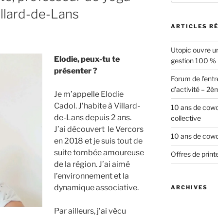
llard-de-Lans
ARTICLES R
Utopic ouvre un
Elodie, peux-tu te
gestion 100 %
présenter ?
Forum de l’entr
d’activité – 2è
Je m’appelle Elodie
Cadol. J’habite à Villard-
10 ans de cowor
de-Lans depuis 2 ans.
collective
J’ai découvert le Vercors
10 ans de cowor
en 2018 et je suis tout de
suite tombée amoureuse
Offres de prin
de la région. J’ai aimé
l’environnement et la
dynamique associative.
ARCHIVES
Par ailleurs, j’ai vécu