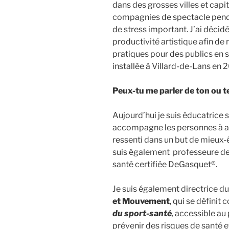
dans des grosses villes et capita
compagnies de spectacle penda
de stress important. J’ai décidé
productivité artistique afin d
pratiques pour des publics en si
installée à Villard-de-Lans en 
Peux-tu me parler de ton ou te
Aujourd’hui je suis éducatrice 
accompagne les personnes à affi
ressenti dans un but de mieux-
suis également professeure d
santé certifiée DeGasquet®.
Je suis également directrice du
et Mouvement
, qui se défini
du sport-santé
,
accessible au 
prévenir des risques de santé et