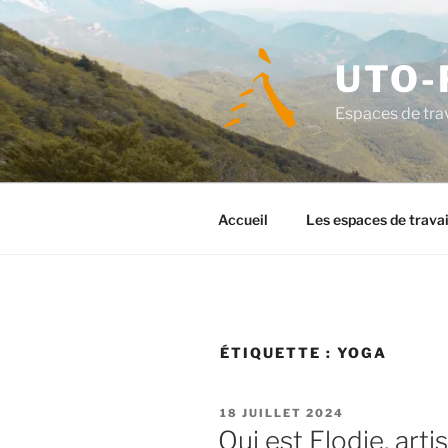
Aller
au
contenu
UTO-
principal
Espaces de trav
Accueil
Les espaces de travai
ÉTIQUETTE :
YOGA
PUBLIÉ
18 JUILLET 2024
LE
Qui est Elodie, art