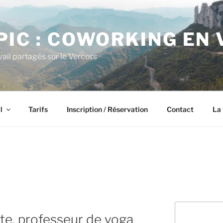
PIC : COWORKING EN
ail partagés sur le Vercors
l
Tarifs
Inscription / Réservation
Contact
La 
Rechercher
iste, professeur de yoga